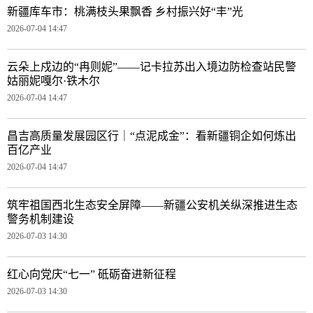
新疆库车市：桃满枝头果飘香 乡村振兴好“丰”光
2026-07-04 14:47
云朵上戍边的“冉则妮”——记卡拉苏出入境边防检查站民警
姑丽妮嘎尔·铁木尔
2026-07-04 14:47
昌吉高质量发展园区行｜“点泥成金”：看新疆铜企如何炼出
百亿产业
2026-07-04 14:47
筑牢祖国西北生态安全屏障——新疆公安机关纵深推进生态
警务机制建设
2026-07-03 14:30
红心向党庆“七一” 砥砺奋进新征程
2026-07-03 14:30