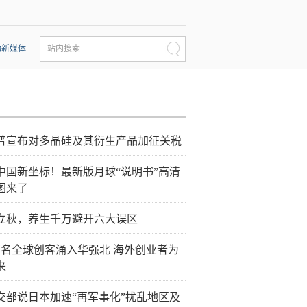
动新媒体
站内搜索
普宣布对多晶硅及其衍生产品加征关税
中国新坐标！最新版月球“说明书”高清
图来了
立秋，养生千万避开六大误区
万名全球创客涌入华强北 海外创业者为
来
交部说日本加速“再军事化”扰乱地区及