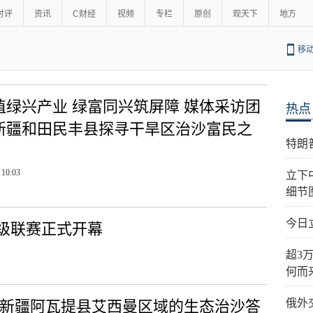
时评
资讯
C财经
视频
专栏
原创
观天下
地方
移
植绿兴产业 绿富同兴筑屏障 媒体采访团
热点
新疆和田民丰县探寻干旱区治沙富民之
特朗
 10:03
立下
细节
今日
超级联赛正式开幕
超3
何而
俄外
—新疆阿瓦提县艾西曼区域的生态治沙答