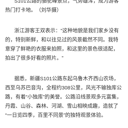
S101公路的骆驼峰景点，气势雄浑，成为游客
热门打卡地。（刘华摄）
浙江游客王双表示：“这种地貌是我们家乡没有
的，特别新鲜，和以往见过的风景截然不同。我特
意穿了鲜艳的衣服来拍照，和这里的景色很适配，
拍出了很多好看的照片。”
据悉，新疆S101公路东起乌鲁木齐西山农场，
西至乌苏巴音沟，全程约308公里，风光不输独库公
路，有着“小独库”的美誉。公路沿线景观多元富集，
丹霞、山谷、森林、河湖、雪山相映成趣，造就了
“一日览四季，百里不同景”的独特观景体验。