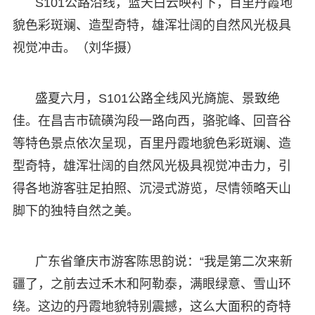
S101公路沿线，蓝天白云映衬下，百里丹霞地
貌色彩斑斓、造型奇特，雄浑壮阔的自然风光极具
视觉冲击。（刘华摄）
盛夏六月，S101公路全线风光旖旎、景致绝
佳。在昌吉市硫磺沟段一路向西，骆驼峰、回音谷
等特色景点依次呈现，百里丹霞地貌色彩斑斓、造
型奇特，雄浑壮阔的自然风光极具视觉冲击力，引
得各地游客驻足拍照、沉浸式游览，尽情领略天山
脚下的独特自然之美。
广东省肇庆市游客陈思韵说：“我是第二次来新
疆了，之前去过禾木和阿勒泰，满眼绿意、雪山环
绕。这边的丹霞地貌特别震撼，这么大面积的奇特