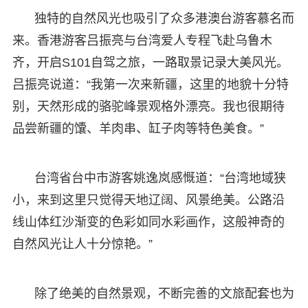
独特的自然风光也吸引了众多港澳台游客慕名而
来。香港游客吕振亮与台湾爱人专程飞赴乌鲁木
齐，开启S101自驾之旅，一路取景记录大美风光。
吕振亮说道：“我第一次来新疆，这里的地貌十分特
别，天然形成的骆驼峰景观格外漂亮。我也很期待
品尝新疆的馕、羊肉串、缸子肉等特色美食。”
台湾省台中市游客姚逸岚感慨道：“台湾地域狭
小，来到这里只觉得天地辽阔、风景绝美。公路沿
线山体红沙渐变的色彩如同水彩画作，这般神奇的
自然风光让人十分惊艳。”
除了绝美的自然景观，不断完善的文旅配套也为