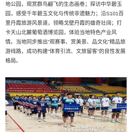
地公园，观赏群鸟翩飞的生态画卷；探访中华碧玉
园，感受千年碧玉文化与传统非遗魅力；沿S101百
里丹霞旅游风景道，领略戈壁丹霞的雄奇壮阔；打
卡天山北麓葡萄酒博览园，体验当地特色产业风
情。当地同步推出“观赛事、赏美景、品文化”精品旅
游线路，成功构建“体育引流、文旅留客”的良性发展
格局。