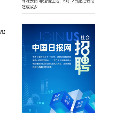
寻味云南·非遗慢生活：6月12日起把云南
吃成故乡
凡】