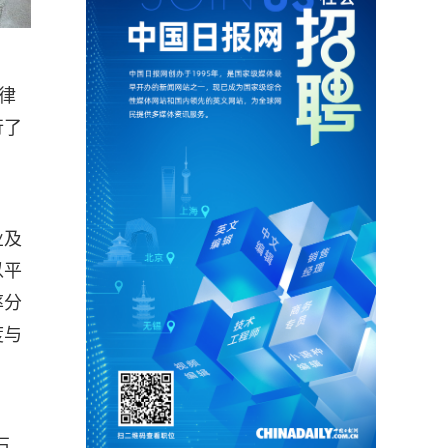
律
行了
业及
以平
率分
度与
石。