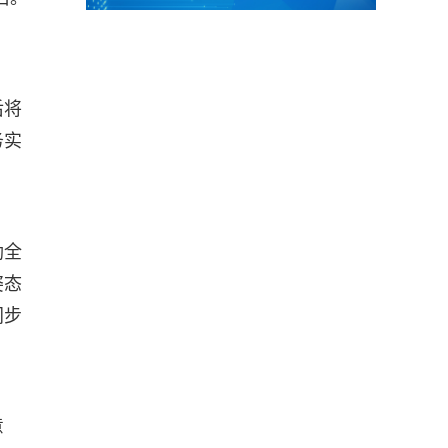
后将
务实
励全
姿态
同步
意