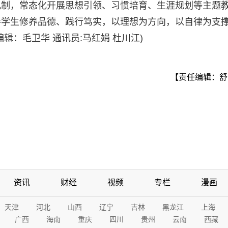
机制，常态化开展思想引领、习惯培育、生涯规划等主题
导学生修养品德、践行笃实，以理想为方向，以自律为支
辑：毛卫华 通讯员:马红娟 杜川江)
【责任编辑：舒
资讯
财经
视频
专栏
漫画
天津
河北
山西
辽宁
吉林
黑龙江
上海
广西
海南
重庆
四川
贵州
云南
西藏