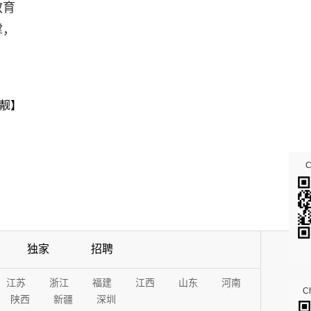
教育
撑，
靓】
独家
招聘
江苏
浙江
福建
江西
山东
河南
Ch
陕西
新疆
深圳