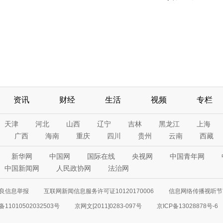
资讯
财经
生活
视频
专栏
天津
河北
山西
辽宁
吉林
黑龙江
上海
广西
海南
重庆
四川
贵州
云南
西藏
新华网
中国网
国际在线
央视网
中国青年网
中国新闻网
人民政协网
法治网
良信息举报
互联网新闻信息服务许可证10120170006
信息网络传播视听节目
11010502032503号
京网文[2011]0283-097号
京ICP备13028878号-6