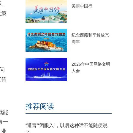
影。
美丽中国行
政策
纪念西藏和平解放75
周年
2026年中国网络文明
问
大会
宣传
推荐阅读
就能
每一
“避雷”“闭眼入”，以后这种话不能随便说
、业
了