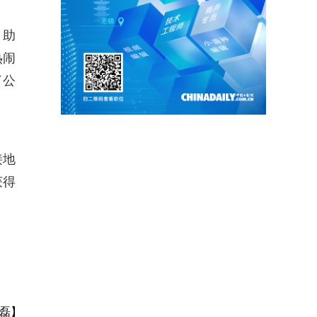
、助
热闹
了公
接地
获得
磊】