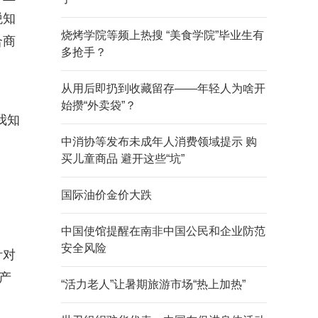
税知
烧烤学院等频上热搜 “美食学院”毕业生有
合商
多抢手？
从用后即扔到收藏留存——年轻人为啥开
始攒“外卖袋”？
我知
中消协等发布未成年人消费领域提示 购
买儿童商品 避开这些“坑”
国际油价金价大跌
中国使馆提醒在南非中国公民和企业防范
安全风险
针对
产
“活力老人”让暑期旅游市场“热上加热”