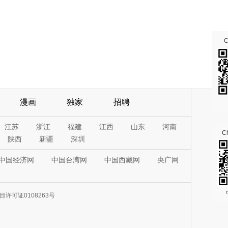
漫画
独家
招聘
江苏
浙江
福建
江西
山东
河南
Ch
陕西
新疆
深圳
中国经济网
中国台湾网
中国西藏网
央广网
许可证0108263号