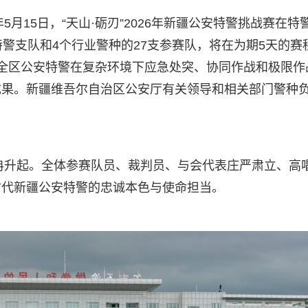
5月15日，“天山·砺刃”2026年新疆公安特警挑战赛在特
警支队和4个行业警种的27支参赛队，将在为期5天的赛
全区公安特警在复杂环境下应急处突、协同作战和极限作
成果。新疆维吾尔自治区公安厅有关领导和相关部门警种
冉冉升起。全体参赛队员、裁判员、与会代表庄严肃立、高
时代新疆公安特警的忠诚本色与使命担当。