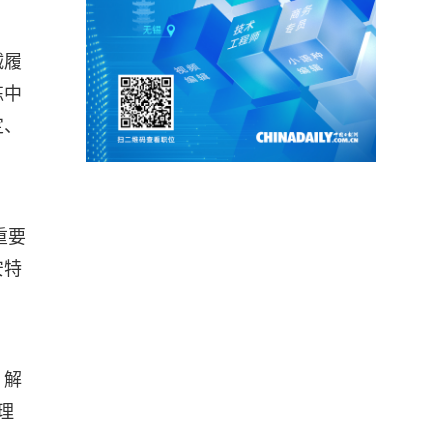
诚履
练中
定、
重要
安特
、解
理