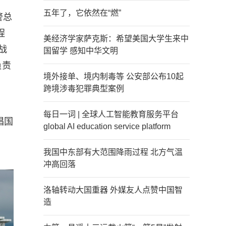
五年了，它依然在“燃”
警总
程
美经济学家萨克斯：希望美国大学生来中
战
国留学 感知中华文明
负责
境外接单、境内制毒等 公安部公布10起
跨境涉毒犯罪典型案例
每日一词 | 全球人工智能教育服务平台
唱国
global AI education service platform
我国中东部有大范围降雨过程 北方气温
冲高回落
洛轴转动大国重器 外媒友人点赞中国智
造