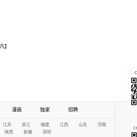
凡】
漫画
独家
招聘
江苏
浙江
福建
江西
山东
河南
Ch
陕西
新疆
深圳