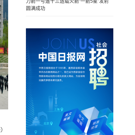
力箭一号遥十三运载火箭“一箭5星”发射
圆满成功
摄）