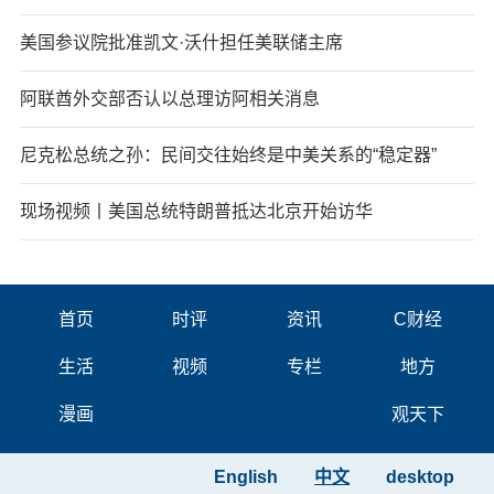
美国参议院批准凯文·沃什担任美联储主席
阿联酋外交部否认以总理访阿相关消息
尼克松总统之孙：民间交往始终是中美关系的“稳定器”
现场视频丨美国总统特朗普抵达北京开始访华
首页
时评
资讯
C财经
生活
视频
专栏
地方
漫画
观天下
English
中文
desktop