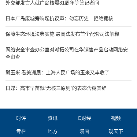
外交部发言人就广岛核爆81周年等答记者问
日本广岛废墟旁响起抗议声：勿忘历史 拒绝拥核
保障生态环境法典实施 最高法发布首个配套司法解释
网络安全审查办公室对派拓公司在华销售产品启动网络安
全审查
掰玉米 看美洲展：上海人民广场的玉米又丰收了
日媒：高市早苗就“无核三原则”的表态含糊其辞
时评
资讯
C财经
视频
专栏
地方
漫画
观天下