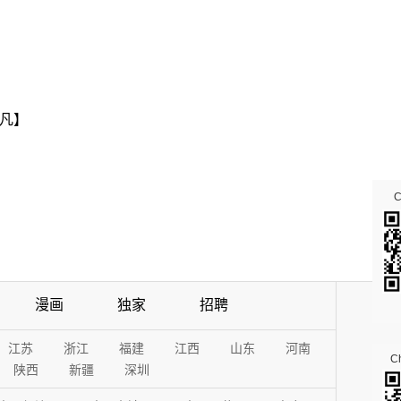
凡】
漫画
独家
招聘
江苏
浙江
福建
江西
山东
河南
Ch
陕西
新疆
深圳