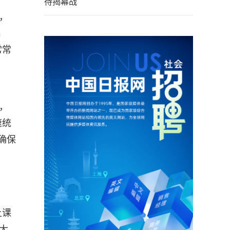
待揭幕战
，
出
常常
，
速统
确保
上课
大