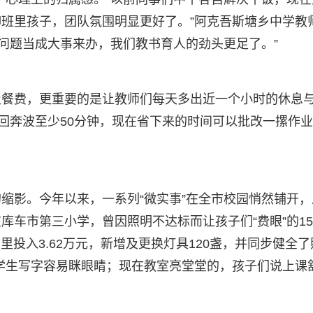
班里孩子，团队氛围明显更好了。”阿克吾斯塘乡中学教
饭问题当成大事来办，我们教书育人的劲头更足了。”
及餐费，更重要的是让教师们每天多出近一个小时的休息
来回奔波至少50分钟，现在省下来的时间可以批改一摞作
缩影。今年以来，一系列“微实事”在全市校园悄然铺开，
库车市第三小学，曾因照明不达标而让孩子们“费眼”的1
里投入3.62万元，新增及更换灯具120盏，并同步健全了
学生写字容易眯眼睛；现在教室亮堂堂的，孩子们说上课