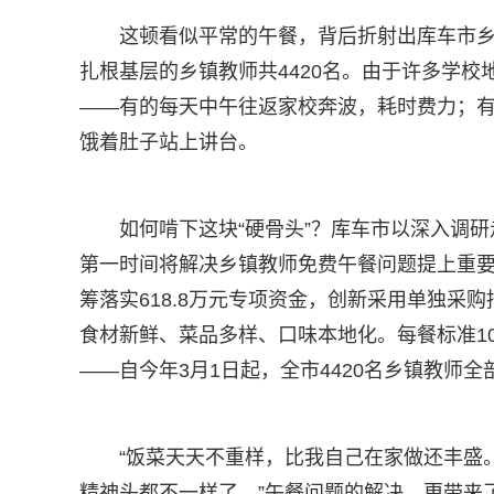
这顿看似平常的午餐，背后折射出库车市乡
扎根基层的乡镇教师共4420名。由于许多学校
——有的每天中午往返家校奔波，耗时费力；
饿着肚子站上讲台。
如何啃下这块“硬骨头”？库车市以深入调
第一时间将解决乡镇教师免费午餐问题提上重
筹落实618.8万元专项资金，创新采用单独
食材新鲜、菜品多样、口味本地化。每餐标准1
——自今年3月1日起，全市4420名乡镇教师
“饭菜天天不重样，比我自己在家做还丰盛
精神头都不一样了。”午餐问题的解决，更带来