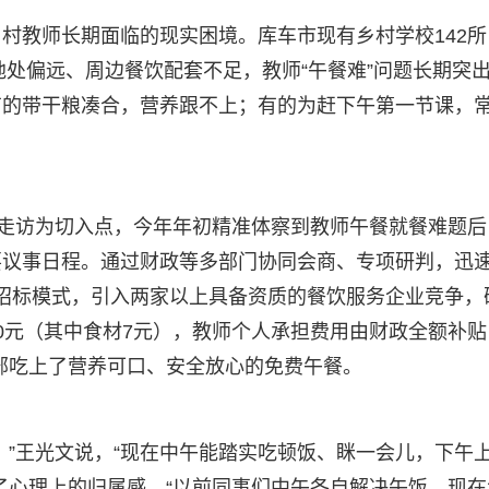
村教师长期面临的现实困境。库车市现有乡村学校142所
地处偏远、周边餐饮配套不足，教师“午餐难”问题长期突
有的带干粮凑合，营养跟不上；有的为赶下午第一节课，
研走访为切入点，今年年初精准体察到教师午餐就餐难题后
要议事日程。通过财政等多部门协同会商、专项研判，迅
采购招标模式，引入两家以上具备资质的餐饮服务企业竞争，
0元（其中食材7元），教师个人承担费用由财政全额补贴
全部吃上了营养可口、安全放心的免费午餐。
。”王光文说，“现在中午能踏实吃顿饭、眯一会儿，下午
了心理上的归属感。“以前同事们中午各自解决午饭，现在