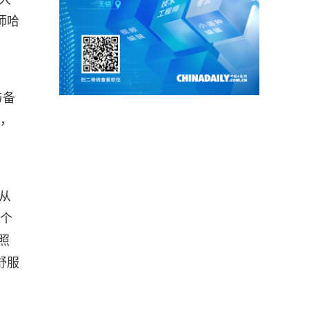
师哈
与备
业，
从
5个
照
舒服