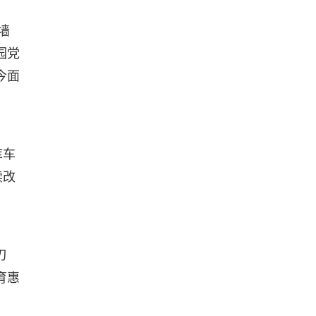
墙
园党
今面
库车
续改
刃
育惠