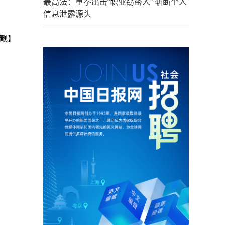
最高法：重拳出击“职业窃密人” 斩断个人
信息泄露源头
靓】