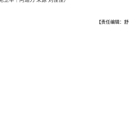
毛卫华｜阿迪力 来源 刘佳佳）
【责任编辑：舒