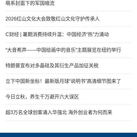
萌系封面下的军国暗流
2026红山文化大会致敬红山文化守护传承人
C财经 | 暑期消费持续升温：中国经济“热”力涌动
“大音希声——中国绘画中的音乐”主题展览在纽约举行
特朗普宣布对多晶硅及其衍生产品加征关税
立下中国新坐标！最新版月球“说明书”高清细节图来了
今日立秋，养生千万避开六大误区
超3万名全球创客涌入华强北 海外创业者为何而来