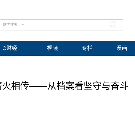
站内搜索
C财经
视频
专栏
漫画
薪火相传——从档案看坚守与奋斗