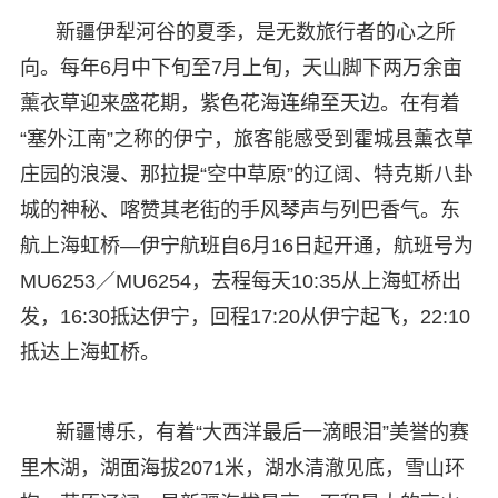
新疆伊犁河谷的夏季，是无数旅行者的心之所
向。每年6月中下旬至7月上旬，天山脚下两万余亩
薰衣草迎来盛花期，紫色花海连绵至天边。在有着
“塞外江南”之称的伊宁，旅客能感受到霍城县薰衣草
庄园的浪漫、那拉提“空中草原”的辽阔、特克斯八卦
城的神秘、喀赞其老街的手风琴声与列巴香气。东
航上海虹桥—伊宁航班自6月16日起开通，航班号为
MU6253／MU6254，去程每天10:35从上海虹桥出
发，16:30抵达伊宁，回程17:20从伊宁起飞，22:10
抵达上海虹桥。
新疆博乐，有着“大西洋最后一滴眼泪”美誉的赛
里木湖，湖面海拔2071米，湖水清澈见底，雪山环