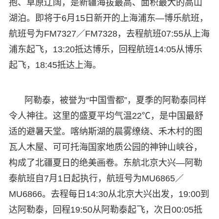
抱、草原辽阔，是新疆海拔最高、面积最大的高山
湖泊。即将于6月15日新开的上海浦东—博乐航班，
航班号为FM7327／FM7328，去程航班07:55从上海
浦东起飞，13:20抵达博乐，回程航班14:05从博乐
起飞，18:45抵达上海。
阿勒泰，被誉为“中国雪都”，夏季的阿勒泰同样
令人神往。这里的盛夏平均气温22℃，是中国最舒
适的避暑天堂。喀纳斯湖的晨雾缭绕、禾木村的图
瓦人木屋、可可托海国家地质公园的神钟山峡谷，
构成了北疆夏日的绝美画卷。东航北京大兴—阿勒
泰航班自7月1日起执行，航班号为MU6865／
MU6866。去程每日14:30从北京大兴出发，19:00到
达阿勒泰，回程19:50从阿勒泰起飞，次日00:05抵