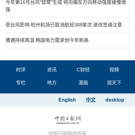
今年第16号台风“琵鹭”生成 将向偏东方向移动强度缓慢增
强
受台风影响 杭州机场已取消航班388架次 退改签请注意
遭遇持续高温 韩国电力需求创今年新高
时评
资讯
C财经
视频
专栏
地方
漫画
观天下
English
中文
desktop
中国日报版权所有