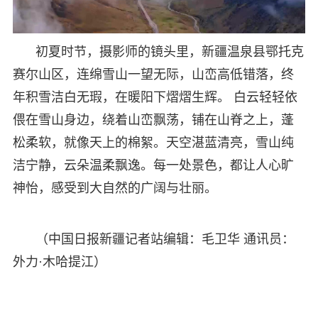
初夏时节，摄影师的镜头里，新疆温泉县鄂托克
赛尔山区，连绵雪山一望无际，山峦高低错落，终
年积雪洁白无瑕，在暖阳下熠熠生辉。 白云轻轻依
偎在雪山身边，绕着山峦飘荡，铺在山脊之上，蓬
松柔软，就像天上的棉絮。天空湛蓝清亮，雪山纯
洁宁静，云朵温柔飘逸。每一处景色，都让人心旷
神怡，感受到大自然的广阔与壮丽。
（中国日报新疆记者站编辑：毛卫华 通讯员：
外力·木哈提江）