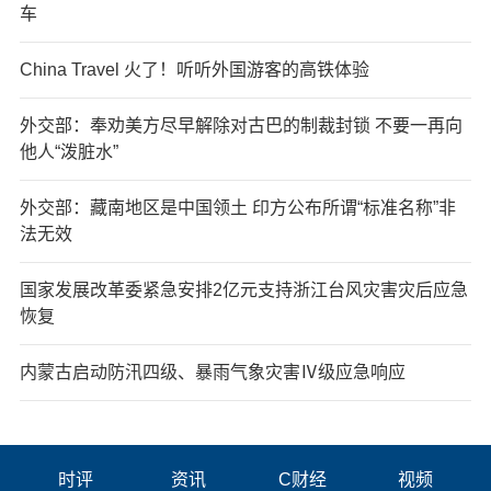
车
China Travel 火了！听听外国游客的高铁体验
外交部：奉劝美方尽早解除对古巴的制裁封锁 不要一再向
他人“泼脏水”
外交部：藏南地区是中国领土 印方公布所谓“标准名称”非
法无效
国家发展改革委紧急安排2亿元支持浙江台风灾害灾后应急
恢复
内蒙古启动防汛四级、暴雨气象灾害Ⅳ级应急响应
时评
资讯
C财经
视频