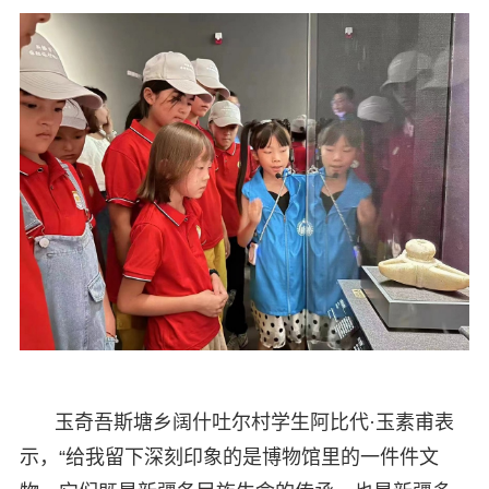
玉奇吾斯塘乡阔什吐尔村学生阿比代·玉素甫表
示，“给我留下深刻印象的是博物馆里的一件件文