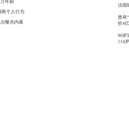
百万年薪
法国
销商个人行为
曾有
窝点曝光内幕
价4
80
11
换一批
精彩
新时