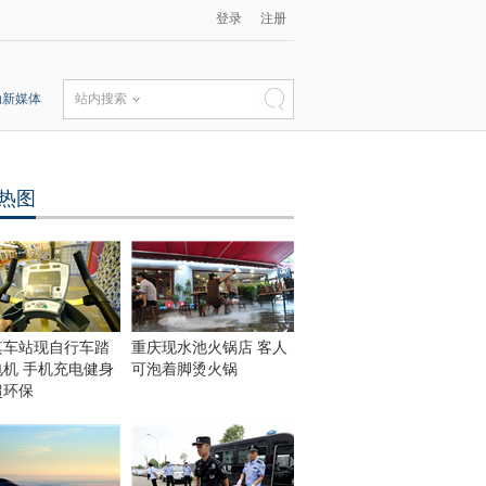
登录
注册
动新媒体
站内搜索
热图
其车站现自行车踏
重庆现水池火锅店 客人
电机 手机充电健身
可泡着脚烫火锅
超环保