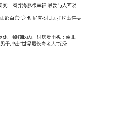
研究：圈养海豚很幸福 最爱与人互动
“西部白宫”之名 尼克松旧居挂牌出售要
亿
岁退休、顿顿吃肉、讨厌看电视：南非
4岁男子冲击“世界最长寿老人”纪录
推荐
代大讲堂