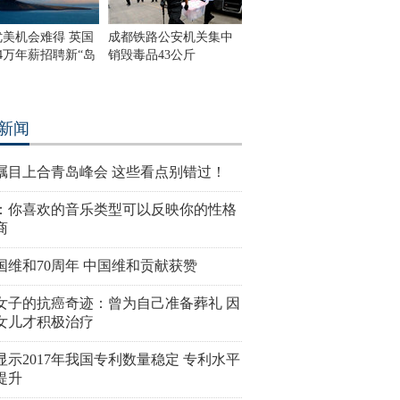
优美机会难得 英国
成都铁路公安机关集中
4万年薪招聘新“岛
销毁毒品43公斤
新闻
瞩目上合青岛峰会 这些看点别错过！
：你喜欢的音乐类型可以反映你的性格
商
国维和70周年 中国维和贡献获赞
女子的抗癌奇迹：曾为自己准备葬礼 因
女儿才积极治疗
显示2017年我国专利数量稳定 专利水平
提升