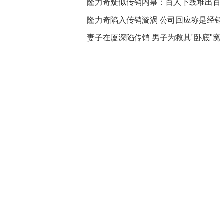
隆力奇疑似传销内幕：百人下线堆出
隆力奇陷入传销漩涡 公司回应称是经
妻子在厦深陷传销 男子为救其"卧底"
推荐