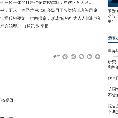
委会三位一体的打击传销防控体制，在辖区各大酒店、
任书，要求上述经营户出租会场用于各类培训班等用途
景色
小岛1
涉嫌传销要第一时间报案，形成“传销行为人人抵制”的
主”
综合治理。 （通讯员 李根）
最热
世界
分享
研究
和智
联合
英国
不舍
开拓视野
报告
境
不断