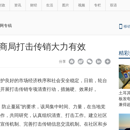
时政
资讯
财经
生活
图片
视频
专栏
双语
网专稿
移
商局打击传销大力有效
精彩
分享
维护良好的市场经济秩序和社会安全稳定，日前，轮台
开展打击传销专项清查行动，措施硬、效果好 。
土耳
板发
兼得
、防止蔓延”的要求，该局集中时间、力量，在当地党
协作，共同研究，认真组织清查、打击工作。建立社区
育宣传机制、完善打击传销信息交流机制。在社区和乡